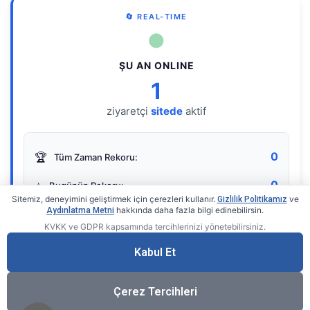
🔄 REAL-TIME
●
ŞU AN ONLINE
1
ziyaretçi
sitede
aktif
0
🏆
Tüm Zaman Rekoru:
0
⭐
Bugünün Rekoru:
Sitemiz, deneyimini geliştirmek için çerezleri kullanır.
ve
Gizlilik Politikamız
hakkında daha fazla bilgi edinebilirsin.
Aydınlatma Metni
KVKK ve GDPR kapsamında tercihlerinizi yönetebilirsiniz.
Live Online Counter
• by KerimUsta
Gerçek zamanlı sayaç
Kabul Et
Çerez Tercihleri