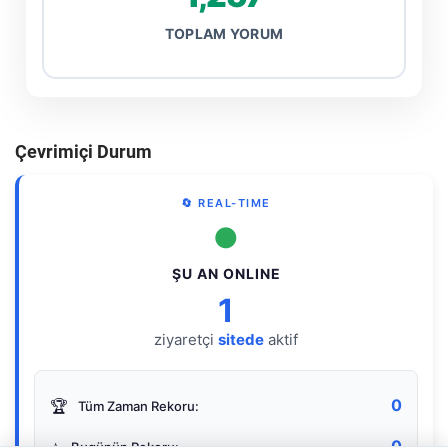
TOPLAM YORUM
Çevrimiçi Durum
🔄 REAL-TIME
●
ŞU AN ONLINE
1
ziyaretçi
sitede
aktif
0
🏆
Tüm Zaman Rekoru:
0
⭐
Bugünün Rekoru: