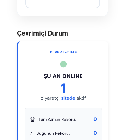
Çevrimiçi Durum
🔄 REAL-TIME
●
ŞU AN ONLINE
1
ziyaretçi
sitede
aktif
0
🏆
Tüm Zaman Rekoru:
0
⭐
Bugünün Rekoru: