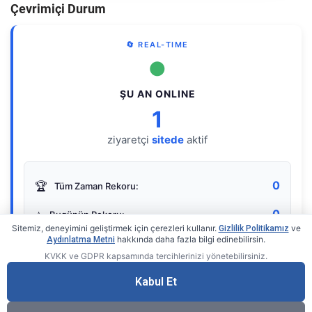
Çevrimiçi Durum
🔄 REAL-TIME
●
ŞU AN ONLINE
1
ziyaretçi
sitede
aktif
0
🏆
Tüm Zaman Rekoru:
0
⭐
Bugünün Rekoru:
Sitemiz, deneyimini geliştirmek için çerezleri kullanır.
ve
Gizlilik Politikamız
hakkında daha fazla bilgi edinebilirsin.
Aydınlatma Metni
KVKK ve GDPR kapsamında tercihlerinizi yönetebilirsiniz.
Live Online Counter
• by KerimUsta
Gerçek zamanlı sayaç
Kabul Et