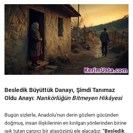
Besledik Büyüttük Danayı, Şimdi Tanımaz
Oldu Anayı
:
Nankörlüğün Bitmeyen Hikâyesi
Bugün sizlerle, Anadolu’nun derin gözlem gücünden
doğmuş, insan ilişkilerinin en kırılgan yönlerinden birine
ışık tutan çarpıcı bir atasözünü ele alacağız:
“Besledik