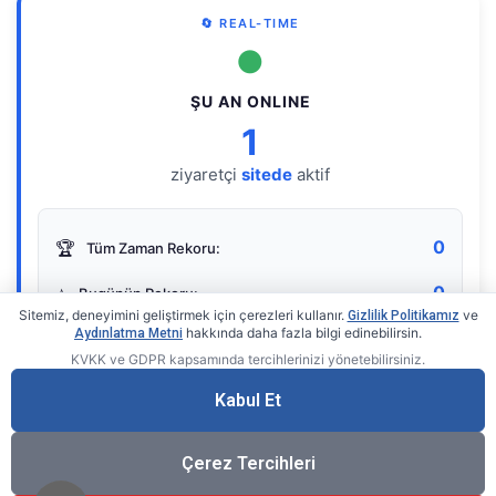
🔄 REAL-TIME
●
ŞU AN ONLINE
1
ziyaretçi
sitede
aktif
0
🏆
Tüm Zaman Rekoru:
0
⭐
Bugünün Rekoru:
Sitemiz, deneyimini geliştirmek için çerezleri kullanır.
ve
Gizlilik Politikamız
hakkında daha fazla bilgi edinebilirsin.
Aydınlatma Metni
KVKK ve GDPR kapsamında tercihlerinizi yönetebilirsiniz.
Live Online Counter
• by KerimUsta
Gerçek zamanlı sayaç
Kabul Et
Çerez Tercihleri