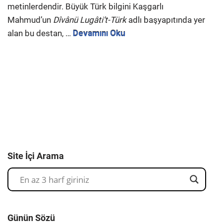
metinlerdendir. Büyük Türk bilgini Kaşgarlı
Mahmud’un
Dîvânü Lugâti’t-Türk
adlı başyapıtında yer
alan bu destan, …
Devamını Oku
Site İçi Arama
Günün Sözü