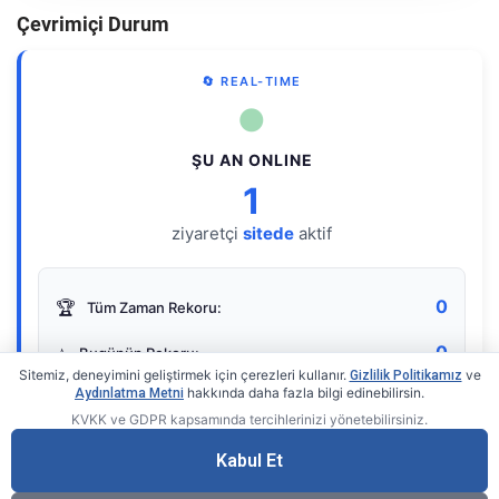
Çevrimiçi Durum
🔄 REAL-TIME
●
ŞU AN ONLINE
1
ziyaretçi
sitede
aktif
0
🏆
Tüm Zaman Rekoru:
0
⭐
Bugünün Rekoru:
Sitemiz, deneyimini geliştirmek için çerezleri kullanır.
ve
Gizlilik Politikamız
hakkında daha fazla bilgi edinebilirsin.
Aydınlatma Metni
KVKK ve GDPR kapsamında tercihlerinizi yönetebilirsiniz.
Live Online Counter
• by KerimUsta
Gerçek zamanlı sayaç
Kabul Et