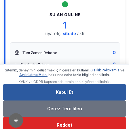
●
ŞU AN ONLINE
1
ziyaretçi
sitede
aktif
0
🏆
Tüm Zaman Rekoru:
0
⭐
Bugünün Rekoru:
Sitemiz, deneyimini geliştirmek için çerezleri kullanır.
ve
Gizlilik Politikamız
hakkında daha fazla bilgi edinebilirsin.
Aydınlatma Metni
KVKK ve GDPR kapsamında tercihlerinizi yönetebilirsiniz.
Live Online Counter
• by KerimUsta
Gerçek zamanlı sayaç
Kabul Et
Çerez Tercihleri
☀️
Reddet
®