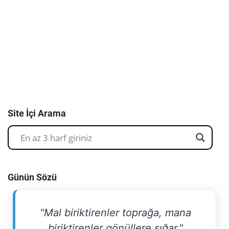
Site İçi Arama
Günün Sözü
"Mal biriktirenler toprağa, mana
biriktirenler gönüllere sığar."