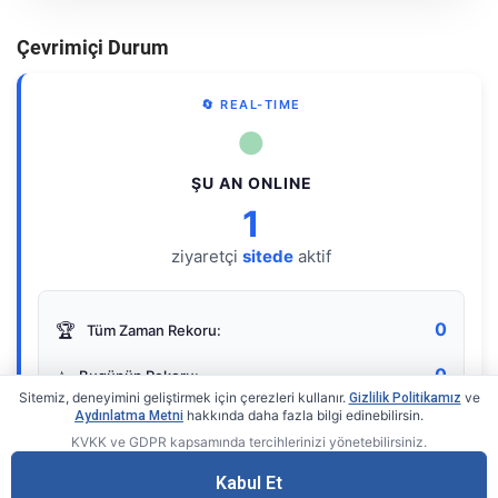
Çevrimiçi Durum
🔄 REAL-TIME
●
ŞU AN ONLINE
1
ziyaretçi
sitede
aktif
0
🏆
Tüm Zaman Rekoru:
0
⭐
Bugünün Rekoru:
Sitemiz, deneyimini geliştirmek için çerezleri kullanır.
ve
Gizlilik Politikamız
hakkında daha fazla bilgi edinebilirsin.
Aydınlatma Metni
KVKK ve GDPR kapsamında tercihlerinizi yönetebilirsiniz.
Live Online Counter
• by KerimUsta
Gerçek zamanlı sayaç
Kabul Et