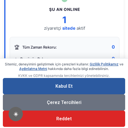
ŞU AN ONLINE
1
ziyaretçi
sitede
aktif
0
🏆
Tüm Zaman Rekoru:
0
⭐
Bugünün Rekoru:
Sitemiz, deneyimini geliştirmek için çerezleri kullanır.
ve
Gizlilik Politikamız
hakkında daha fazla bilgi edinebilirsin.
Aydınlatma Metni
KVKK ve GDPR kapsamında tercihlerinizi yönetebilirsiniz.
Live Online Counter
• by KerimUsta
Gerçek zamanlı sayaç
Kabul Et
Çerez Tercihleri
☀️
Reddet
®
© 2026 KerimUsta
Tüm Hakları Saklıdır.