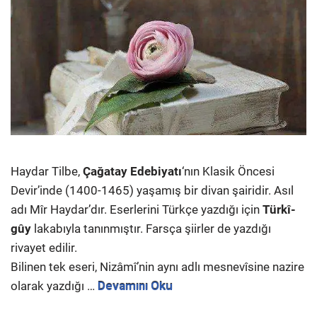
Haydar Tilbe,
Çağatay Edebiyatı
‘nın Klasik Öncesi
Devir’inde (1400-1465) yaşamış bir divan şairidir. Asıl
adı Mîr Haydar’dır. Eserlerini Türkçe yazdığı için
Türkî-
gûy
lakabıyla tanınmıştır. Farsça şiirler de yazdığı
rivayet edilir.
Bilinen tek eseri, Nizâmî’nin aynı adlı mesnevîsine nazire
olarak yazdığı …
Devamını Oku