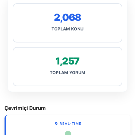
2,068
TOPLAM KONU
1,257
TOPLAM YORUM
Çevrimiçi Durum
🔄 REAL-TIME
●