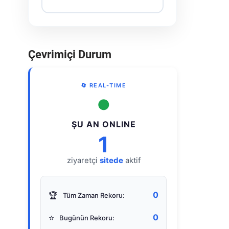
Çevrimiçi Durum
🔄 REAL-TIME
●
ŞU AN ONLINE
1
ziyaretçi
sitede
aktif
0
🏆
Tüm Zaman Rekoru:
0
⭐
Bugünün Rekoru: