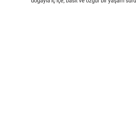
doğayla iç içe, basit ve özgür bir yaşam s