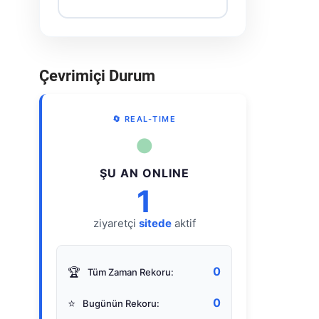
Çevrimiçi Durum
🔄 REAL-TIME
●
ŞU AN ONLINE
1
ziyaretçi
sitede
aktif
0
🏆
Tüm Zaman Rekoru:
0
⭐
Bugünün Rekoru: