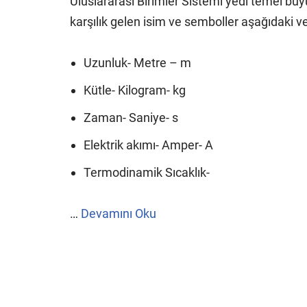
Uluslararası Birimler Sistemi yedi temel bü
karşılık gelen isim ve semboller aşağıdaki ver
Uzunluk- Metre – m
Kütle- Kilogram- kg
Zaman- Saniye- s
Elektrik akımı- Amper- A
Termodinamik Sıcaklık-
…
Devamını Oku