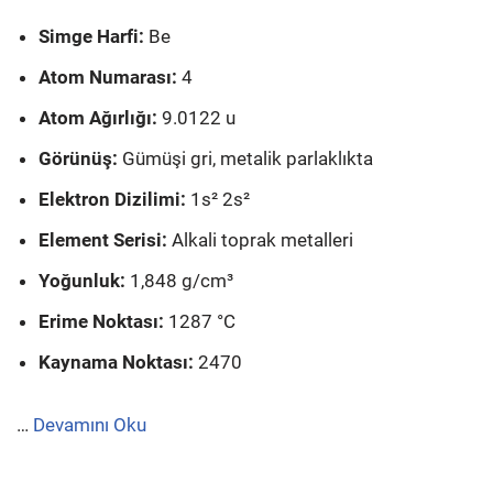
Simge Harfi:
Be
Atom Numarası:
4
Atom Ağırlığı:
9.0122 u
Görünüş:
Gümüşi gri, metalik parlaklıkta
Elektron Dizilimi:
1s² 2s²
Element Serisi:
Alkali toprak metalleri
Yoğunluk:
1,848 g/cm³
Erime Noktası:
1287 °C
Kaynama Noktası:
2470
…
Devamını Oku