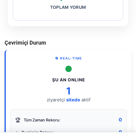
TOPLAM YORUM
Çevrimiçi Durum
🔄 REAL-TIME
●
ŞU AN ONLINE
1
ziyaretçi
sitede
aktif
0
🏆
Tüm Zaman Rekoru:
0
⭐
Bugünün Rekoru: