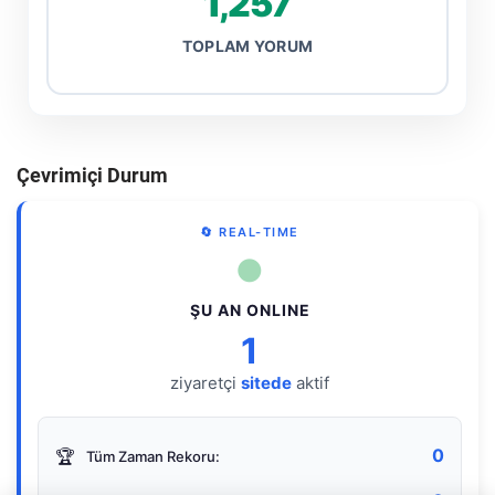
1,257
TOPLAM YORUM
Çevrimiçi Durum
🔄 REAL-TIME
●
ŞU AN ONLINE
1
ziyaretçi
sitede
aktif
0
🏆
Tüm Zaman Rekoru: