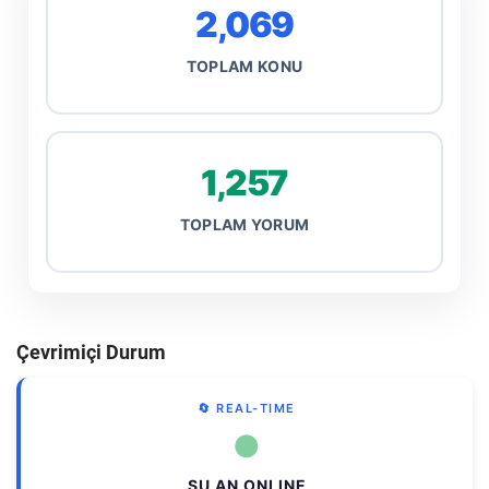
2,069
TOPLAM KONU
1,257
TOPLAM YORUM
Çevrimiçi Durum
🔄 REAL-TIME
●
ŞU AN ONLINE