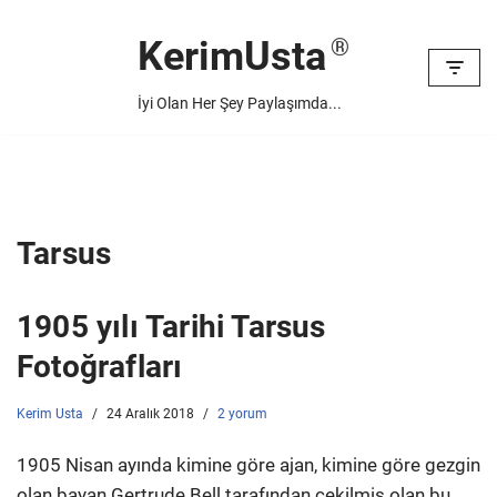
KerimUsta
İçeriğe
geç
İyi Olan Her Şey Paylaşımda...
Tarsus
1905 yılı Tarihi Tarsus
Fotoğrafları
Kerim Usta
24 Aralık 2018
2 yorum
1905 Nisan ayında kimine göre ajan, kimine göre gezgin
olan bayan Gertrude Bell tarafından çekilmiş olan bu