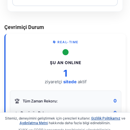
Çevrimiçi Durum
🔄 REAL-TIME
●
ŞU AN ONLINE
1
ziyaretçi
sitede
aktif
0
🏆
Tüm Zaman Rekoru:
0
⭐
Bugünün Rekoru:
Sitemiz, deneyimini geliştirmek için çerezleri kullanır.
ve
Gizlilik Politikamız
hakkında daha fazla bilgi edinebilirsin.
Aydınlatma Metni
KVKK ve GDPR kapsamında tercihlerinizi yönetebilirsiniz.