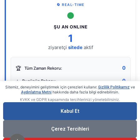
🔄 REAL-TIME
●
ŞU AN ONLINE
1
ziyaretçi
sitede
aktif
0
🏆
Tüm Zaman Rekoru:
0
⭐
Bugünün Rekoru:
Sitemiz, deneyimini geliştirmek için çerezleri kullanır.
ve
Gizlilik Politikamız
hakkında daha fazla bilgi edinebilirsin.
Aydınlatma Metni
KVKK ve GDPR kapsamında tercihlerinizi yönetebilirsiniz.
Live Online Counter
• by KerimUsta
Gerçek zamanlı sayaç
Kabul Et
Çerez Tercihleri