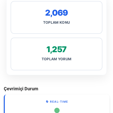
2,069
TOPLAM KONU
1,257
TOPLAM YORUM
Çevrimiçi Durum
🔄 REAL-TIME
●