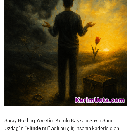
Saray Holding Yönetim Kurulu Başkanı Sayın Sami
Özdağ’ın
“Elinde mi”
adlı bu şiir, insanın kaderle olan