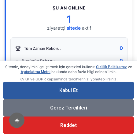
ŞU AN ONLINE
1
ziyaretçi
sitede
aktif
0
🏆
Tüm Zaman Rekoru:
0
⭐
Bugünün Rekoru:
Sitemiz, deneyimini geliştirmek için çerezleri kullanır.
ve
Gizlilik Politikamız
hakkında daha fazla bilgi edinebilirsin.
Aydınlatma Metni
KVKK ve GDPR kapsamında tercihlerinizi yönetebilirsiniz.
Live Online Counter
• by KerimUsta
Gerçek zamanlı sayaç
Kabul Et
Çerez Tercihleri
☀️
Reddet
®
© 2026 KerimUsta
Tüm Hakları Saklıdır.