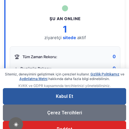
●
ŞU AN ONLINE
1
ziyaretçi
sitede
aktif
0
🏆
Tüm Zaman Rekoru:
0
⭐
Bugünün Rekoru:
Sitemiz, deneyimini geliştirmek için çerezleri kullanır.
ve
Gizlilik Politikamız
hakkında daha fazla bilgi edinebilirsin.
Aydınlatma Metni
KVKK ve GDPR kapsamında tercihlerinizi yönetebilirsiniz.
Live Online Counter
• by KerimUsta
Gerçek zamanlı sayaç
Kabul Et
Çerez Tercihleri
☀️