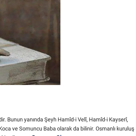
dir. Bunun yanında Şeyh Hamîd-i Velî, Hamîd-i Kayserî,
oca ve Somuncu Baba olarak da bilinir. Osmanlı kuruluş