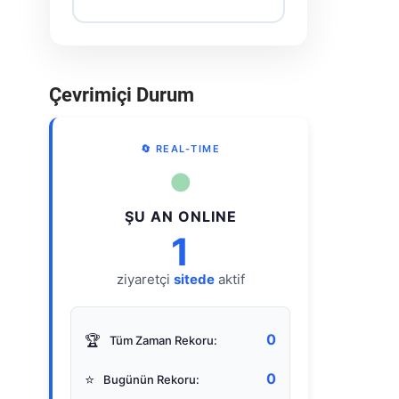
Çevrimiçi Durum
🔄 REAL-TIME
●
ŞU AN ONLINE
1
ziyaretçi
sitede
aktif
0
🏆
Tüm Zaman Rekoru:
0
⭐
Bugünün Rekoru: