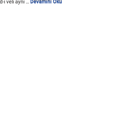
-i veli aynı …
Devamını Oku