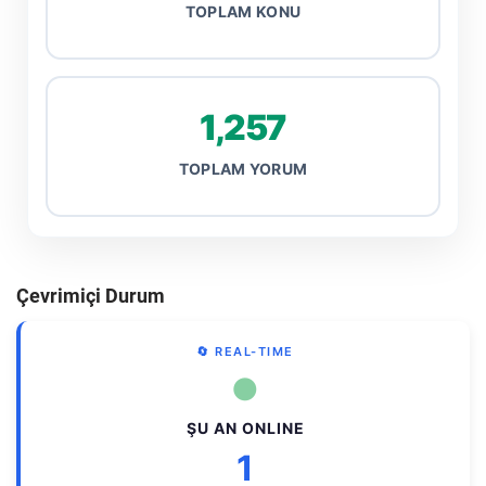
TOPLAM KONU
1,257
TOPLAM YORUM
Çevrimiçi Durum
🔄 REAL-TIME
●
ŞU AN ONLINE
1