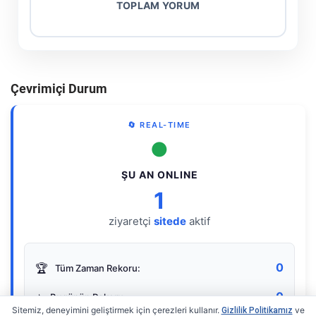
TOPLAM YORUM
Çevrimiçi Durum
🔄 REAL-TIME
●
ŞU AN ONLINE
1
ziyaretçi
sitede
aktif
0
🏆
Tüm Zaman Rekoru:
0
⭐
Bugünün Rekoru:
Sitemiz, deneyimini geliştirmek için çerezleri kullanır.
ve
Gizlilik Politikamız