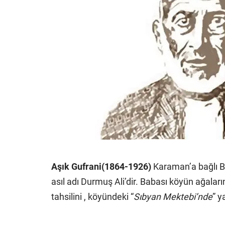
Aşık Gufrani(1864-1926)
Karaman’a bağlı B
asıl adı Durmuş Ali’dir. Babası köyün ağalar
tahsilini , köyündeki “
Sıbyan Mektebi’nde
” y