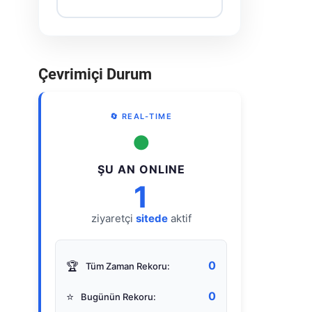
Çevrimiçi Durum
🔄 REAL-TIME
●
ŞU AN ONLINE
1
ziyaretçi
sitede
aktif
0
🏆
Tüm Zaman Rekoru:
0
⭐
Bugünün Rekoru: