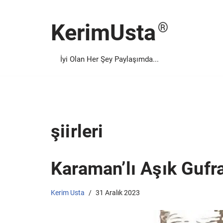
KerimUsta
İçeriğe
geç
İyi Olan Her Şey Paylaşımda...
şiirleri
Karaman’lı Aşık Gufra
Kerim Usta
31 Aralık 2023