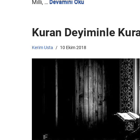
Milli, …
Devamını Oku
Kuran Deyiminle Kura
Kerim Usta
10 Ekim 2018