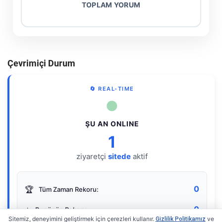
TOPLAM YORUM
Çevrimiçi Durum
🔄 REAL-TIME
●
ŞU AN ONLINE
1
ziyaretçi
sitede
aktif
0
🏆
Tüm Zaman Rekoru:
0
⭐
Bugünün Rekoru:
Sitemiz, deneyimini geliştirmek için çerezleri kullanır.
ve
Gizlilik Politikamız