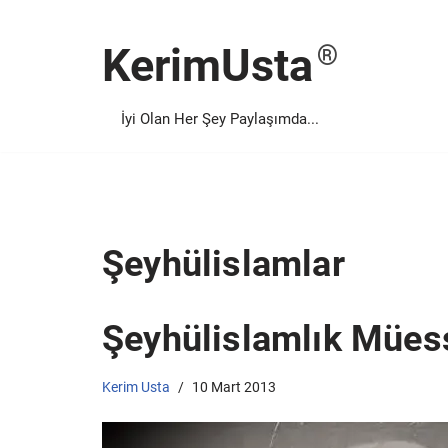
KerimUsta
İçeriğe
geç
İyi Olan Her Şey Paylaşımda...
Şeyhülislamlar
Şeyhülislamlık Müess
Kerim Usta
10 Mart 2013