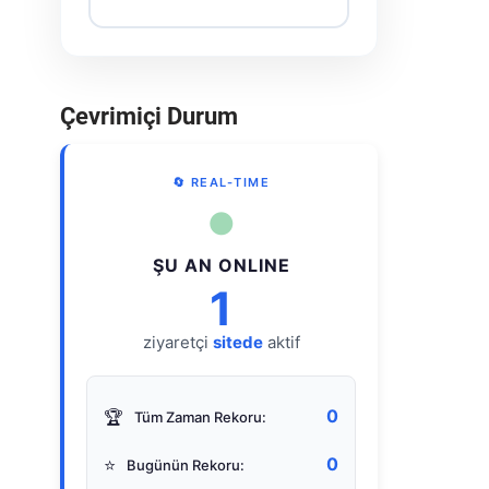
Çevrimiçi Durum
🔄 REAL-TIME
●
ŞU AN ONLINE
1
ziyaretçi
sitede
aktif
0
🏆
Tüm Zaman Rekoru:
0
⭐
Bugünün Rekoru: