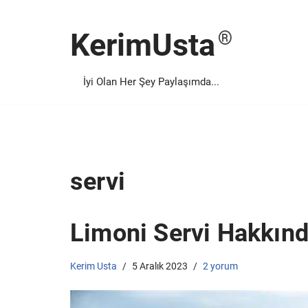
KerimUsta
İçeriğe
geç
İyi Olan Her Şey Paylaşımda...
servi
Limoni Servi Hakkında
Kerim Usta
5 Aralık 2023
2 yorum