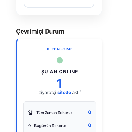
Çevrimiçi Durum
🔄 REAL-TIME
●
ŞU AN ONLINE
1
ziyaretçi
sitede
aktif
0
🏆
Tüm Zaman Rekoru:
0
⭐
Bugünün Rekoru: