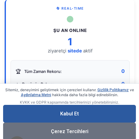
🔄 REAL-TIME
●
ŞU AN ONLINE
1
ziyaretçi
sitede
aktif
0
🏆
Tüm Zaman Rekoru:
0
⭐
Bugünün Rekoru:
Sitemiz, deneyimini geliştirmek için çerezleri kullanır.
ve
Gizlilik Politikamız
hakkında daha fazla bilgi edinebilirsin.
Aydınlatma Metni
KVKK ve GDPR kapsamında tercihlerinizi yönetebilirsiniz.
Live Online Counter
• by KerimUsta
Gerçek zamanlı sayaç
Kabul Et
Çerez Tercihleri