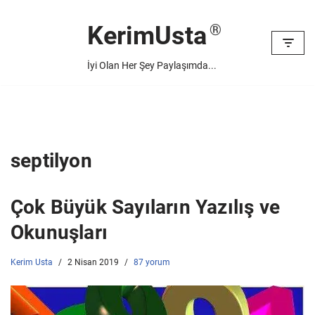
KerimUsta
İçeriğe
geç
İyi Olan Her Şey Paylaşımda...
septilyon
Çok Büyük Sayıların Yazılış ve
Okunuşları
Kerim Usta
2 Nisan 2019
87 yorum