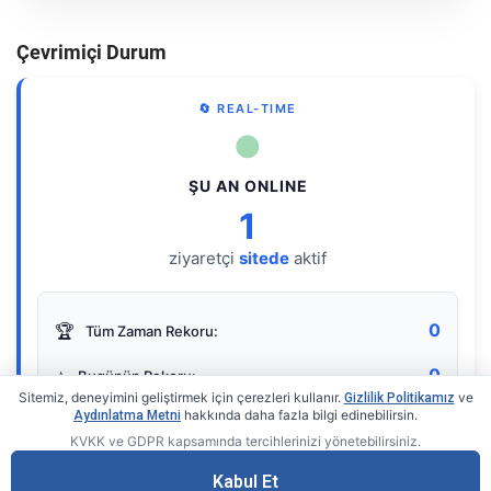
Çevrimiçi Durum
🔄 REAL-TIME
●
ŞU AN ONLINE
1
ziyaretçi
sitede
aktif
0
🏆
Tüm Zaman Rekoru:
0
⭐
Bugünün Rekoru:
Sitemiz, deneyimini geliştirmek için çerezleri kullanır.
ve
Gizlilik Politikamız
hakkında daha fazla bilgi edinebilirsin.
Aydınlatma Metni
KVKK ve GDPR kapsamında tercihlerinizi yönetebilirsiniz.
Live Online Counter
• by KerimUsta
Gerçek zamanlı sayaç
Kabul Et