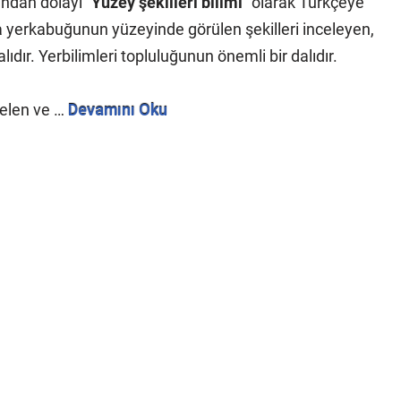
ından dolayı “
Yüzey şekilleri bilimi
” olarak Türkçeye
da yerkabuğunun yüzeyinde görülen şekilleri inceleyen,
lıdır. Yerbilimleri topluluğunun önemli bir dalıdır.
elen ve …
Devamını Oku