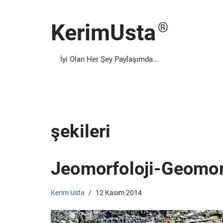
KerimUsta
İçeriğe
geç
İyi Olan Her Şey Paylaşımda...
şekileri
Jeomorfoloji-Geomor
Kerim Usta
12 Kasım 2014