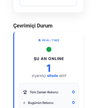
Çevrimiçi Durum
🔄 REAL-TIME
●
ŞU AN ONLINE
1
ziyaretçi
sitede
aktif
0
🏆
Tüm Zaman Rekoru:
0
⭐
Bugünün Rekoru: