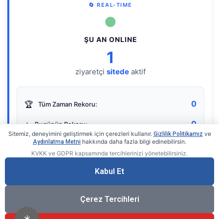
🔄 REAL-TIME
●
ŞU AN ONLINE
1
ziyaretçi
sitede
aktif
0
🏆
Tüm Zaman Rekoru:
0
⭐
Bugünün Rekoru:
Sitemiz, deneyimini geliştirmek için çerezleri kullanır.
ve
Gizlilik Politikamız
hakkında daha fazla bilgi edinebilirsin.
Aydınlatma Metni
KVKK ve GDPR kapsamında tercihlerinizi yönetebilirsiniz.
Live Online Counter
• by KerimUsta
Gerçek zamanlı sayaç
Kabul Et
Çerez Tercihleri