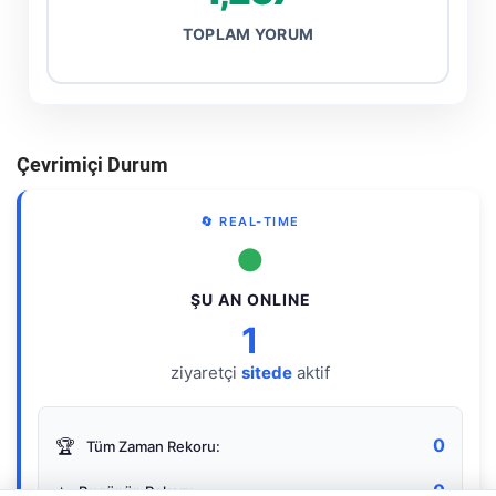
TOPLAM YORUM
Çevrimiçi Durum
🔄 REAL-TIME
●
ŞU AN ONLINE
1
ziyaretçi
sitede
aktif
0
🏆
Tüm Zaman Rekoru:
0
⭐
Bugünün Rekoru: