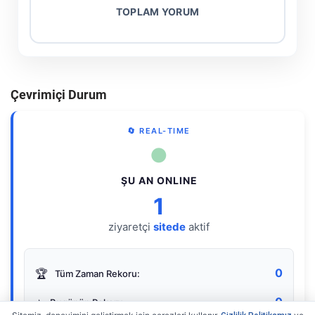
TOPLAM YORUM
Çevrimiçi Durum
🔄 REAL-TIME
●
ŞU AN ONLINE
1
ziyaretçi
sitede
aktif
0
🏆
Tüm Zaman Rekoru:
0
⭐
Bugünün Rekoru: