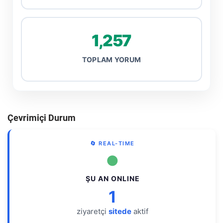
1,257
TOPLAM YORUM
Çevrimiçi Durum
🔄 REAL-TIME
●
ŞU AN ONLINE
1
ziyaretçi
sitede
aktif