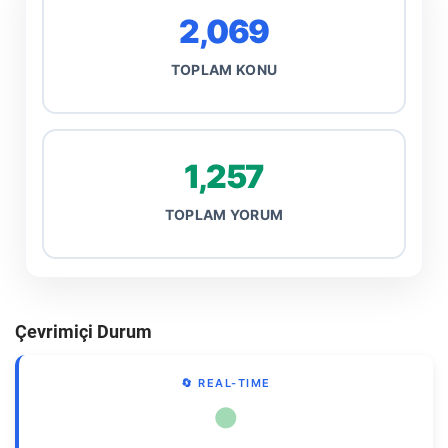
2,069
TOPLAM KONU
1,257
TOPLAM YORUM
Çevrimiçi Durum
🔄 REAL-TIME
●