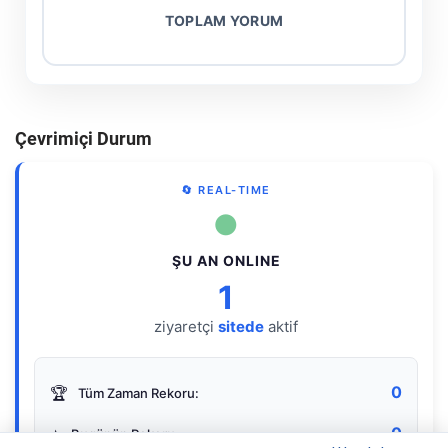
TOPLAM YORUM
Çevrimiçi Durum
🔄 REAL-TIME
●
ŞU AN ONLINE
1
ziyaretçi
sitede
aktif
0
🏆
Tüm Zaman Rekoru:
0
⭐
Bugünün Rekoru: