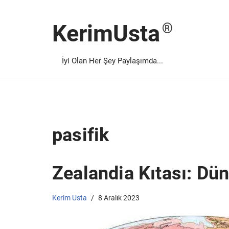
KerimUsta
İçeriğe
geç
İyi Olan Her Şey Paylaşımda...
pasifik
Zealandia Kıtası: Dün
Kerim Usta
8 Aralık 2023