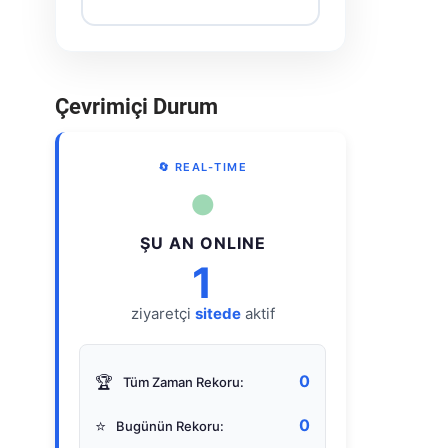
Çevrimiçi Durum
🔄 REAL-TIME
●
ŞU AN ONLINE
1
ziyaretçi
sitede
aktif
0
🏆
Tüm Zaman Rekoru:
0
⭐
Bugünün Rekoru: