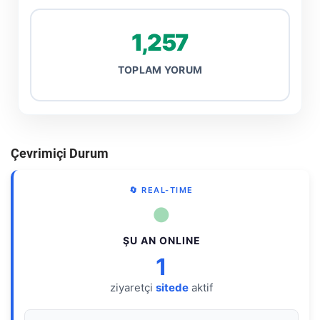
1,257
TOPLAM YORUM
Çevrimiçi Durum
🔄 REAL-TIME
●
ŞU AN ONLINE
1
ziyaretçi
sitede
aktif