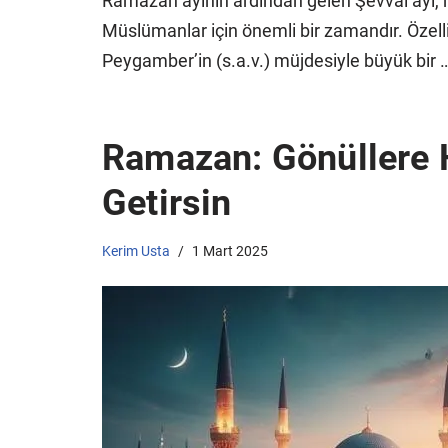
Ramazan ayının ardından gelen Şevval ayı, 
Müslümanlar için önemli bir zamandır. Özelli
Peygamber’in (s.a.v.) müjdesiyle büyük bir 
Ramazan: Gönüllere H
Getirsin
Kerim Usta
1 Mart 2025