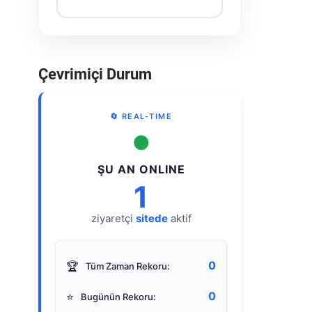
Çevrimiçi Durum
🔄 REAL-TIME
●
ŞU AN ONLINE
1
ziyaretçi
sitede
aktif
0
🏆
Tüm Zaman Rekoru:
0
⭐
Bugünün Rekoru: