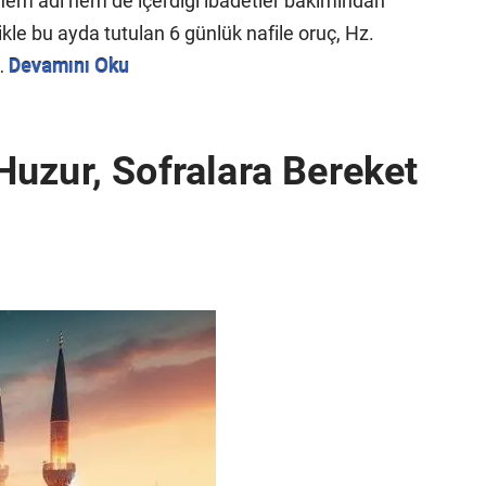
hem adı hem de içerdiği ibadetler bakımından
kle bu ayda tutulan 6 günlük nafile oruç, Hz.
…
Devamını Oku
uzur, Sofralara Bereket