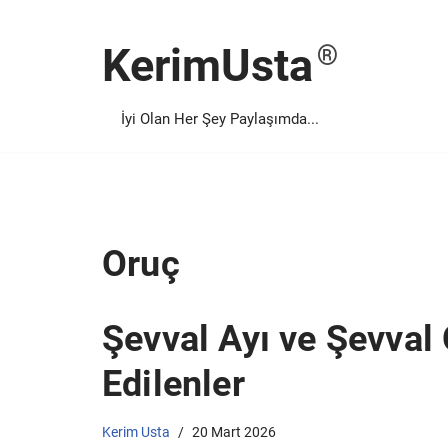
KerimUsta
İçeriğe
geç
İyi Olan Her Şey Paylaşımda...
Oruç
Şevval Ayı ve Şevva
Edilenler
Kerim Usta
20 Mart 2026