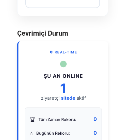
Çevrimiçi Durum
🔄 REAL-TIME
●
ŞU AN ONLINE
1
ziyaretçi
sitede
aktif
0
🏆
Tüm Zaman Rekoru:
0
⭐
Bugünün Rekoru: