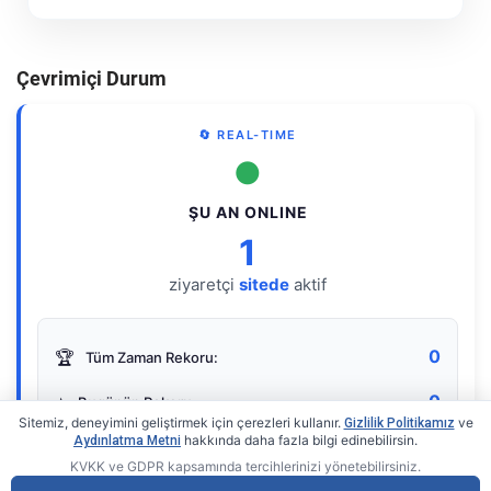
Çevrimiçi Durum
🔄 REAL-TIME
●
ŞU AN ONLINE
1
ziyaretçi
sitede
aktif
0
🏆
Tüm Zaman Rekoru:
0
⭐
Bugünün Rekoru:
Sitemiz, deneyimini geliştirmek için çerezleri kullanır.
ve
Gizlilik Politikamız
hakkında daha fazla bilgi edinebilirsin.
Aydınlatma Metni
KVKK ve GDPR kapsamında tercihlerinizi yönetebilirsiniz.
Live Online Counter
• by KerimUsta