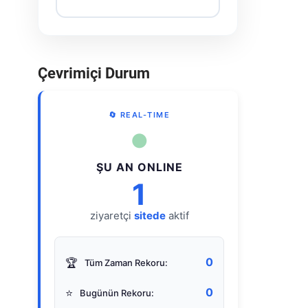
Çevrimiçi Durum
🔄 REAL-TIME
●
ŞU AN ONLINE
1
ziyaretçi
sitede
aktif
0
🏆
Tüm Zaman Rekoru:
0
⭐
Bugünün Rekoru: