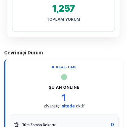
1,257
TOPLAM YORUM
Çevrimiçi Durum
🔄 REAL-TIME
●
ŞU AN ONLINE
1
ziyaretçi
sitede
aktif
0
🏆
Tüm Zaman Rekoru: