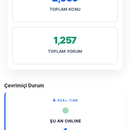
TOPLAM KONU
1,257
TOPLAM YORUM
Çevrimiçi Durum
🔄 REAL-TIME
●
ŞU AN ONLINE