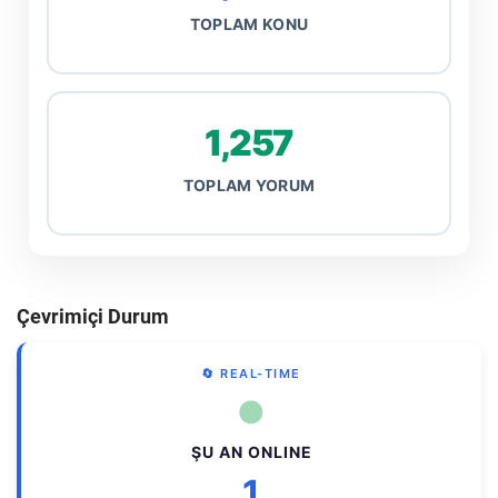
TOPLAM KONU
1,257
TOPLAM YORUM
Çevrimiçi Durum
🔄 REAL-TIME
●
ŞU AN ONLINE
1