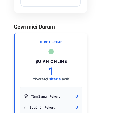
Çevrimiçi Durum
🔄 REAL-TIME
●
ŞU AN ONLINE
1
ziyaretçi
sitede
aktif
0
🏆
Tüm Zaman Rekoru:
0
⭐
Bugünün Rekoru: