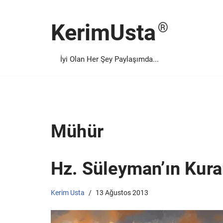
KerimUsta
İçeriğe
geç
İyi Olan Her Şey Paylaşımda...
Mühür
Hz. Süleyman’ın Kuran
Kerim Usta
13 Ağustos 2013