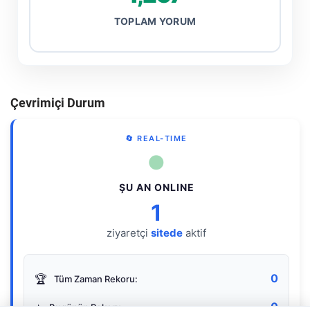
TOPLAM YORUM
Çevrimiçi Durum
🔄 REAL-TIME
●
ŞU AN ONLINE
1
ziyaretçi
sitede
aktif
0
🏆
Tüm Zaman Rekoru:
0
⭐
Bugünün Rekoru: