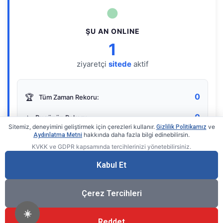
●
ŞU AN ONLINE
1
ziyaretçi
sitede
aktif
0
🏆
Tüm Zaman Rekoru:
0
⭐
Bugünün Rekoru:
Sitemiz, deneyimini geliştirmek için çerezleri kullanır.
ve
Gizlilik Politikamız
hakkında daha fazla bilgi edinebilirsin.
Aydınlatma Metni
KVKK ve GDPR kapsamında tercihlerinizi yönetebilirsiniz.
Live Online Counter
• by KerimUsta
Gerçek zamanlı sayaç
Kabul Et
Çerez Tercihleri
☀️
Reddet