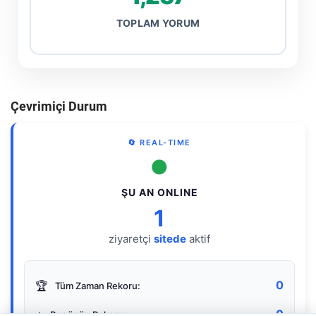
TOPLAM YORUM
Çevrimiçi Durum
🔄 REAL-TIME
●
ŞU AN ONLINE
1
ziyaretçi
sitede
aktif
0
🏆
Tüm Zaman Rekoru:
0
⭐
Bugünün Rekoru: