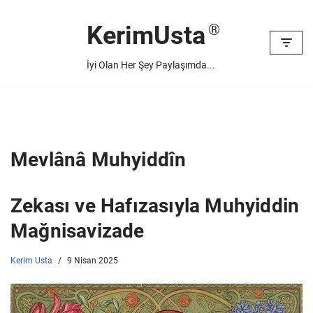
KerimUsta
İçeriğe
geç
İyi Olan Her Şey Paylaşımda...
Mevlânâ Muhyiddîn
Zekası ve Hafızasıyla Muhyiddin
Mağnisavizade
Kerim Usta
9 Nisan 2025