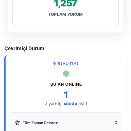
1,257
TOPLAM YORUM
Çevrimiçi Durum
🔄 REAL-TIME
●
ŞU AN ONLINE
1
ziyaretçi
sitede
aktif
0
🏆
Tüm Zaman Rekoru: