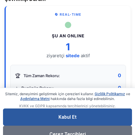
🔄 REAL-TIME
●
ŞU AN ONLINE
1
ziyaretçi
sitede
aktif
0
🏆
Tüm Zaman Rekoru:
0
⭐
Bugünün Rekoru:
Sitemiz, deneyimini geliştirmek için çerezleri kullanır.
ve
Gizlilik Politikamız
hakkında daha fazla bilgi edinebilirsin.
Aydınlatma Metni
KVKK ve GDPR kapsamında tercihlerinizi yönetebilirsiniz.
Live Online Counter
• by KerimUsta
Gerçek zamanlı sayaç
Kabul Et
Çerez Tercihleri