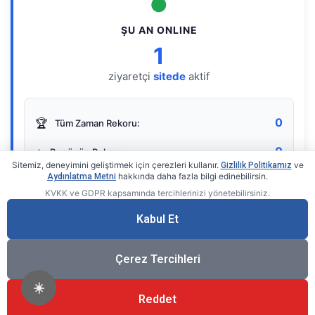
●
ŞU AN ONLINE
1
ziyaretçi
sitede
aktif
0
🏆
Tüm Zaman Rekoru:
0
⭐
Bugünün Rekoru:
Sitemiz, deneyimini geliştirmek için çerezleri kullanır.
ve
Gizlilik Politikamız
hakkında daha fazla bilgi edinebilirsin.
Aydınlatma Metni
KVKK ve GDPR kapsamında tercihlerinizi yönetebilirsiniz.
Live Online Counter
• by KerimUsta
Gerçek zamanlı sayaç
Kabul Et
Çerez Tercihleri
☀️
Reddet
®
© 2026 KerimUsta
Tüm Hakları Saklıdır.